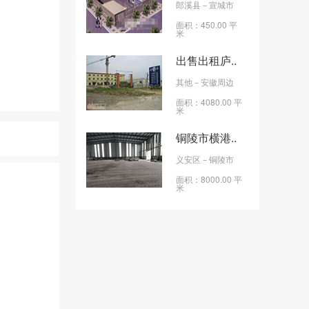
郎溪县
－宣城市
面积：450.00 平
米
出售出租庐..
其他
－安徽周边
面积：4080.00 平
米
铜陵市横港..
义安区
－铜陵市
面积：8000.00 平
米