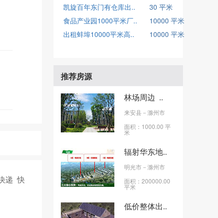
凯旋百年东门有仓库出..
30 平米
食品产业园1000平米厂..
10000 平米
出租蚌埠10000平米高..
10000 平米
推荐房源
林场周边 ..
来安县
－滁州市
面积：1000.00 平
米
辐射华东地..
明光市
－滁州市
快递 快
面积：200000.00
平米
低价整体出..