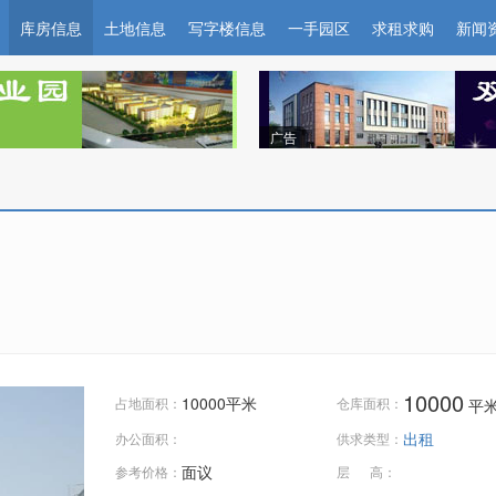
库房信息
土地信息
写字楼信息
一手园区
求租求购
新闻
广告
10000
10000平米
占地面积：
仓库面积：
平
出租
办公面积：
供求类型：
面议
参考价格：
层 高：