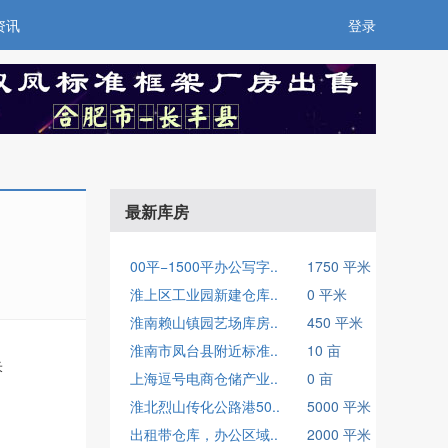
资讯
登录
最新库房
00平−1500平办公写字..
1750 平米
淮上区工业园新建仓库..
0 平米
淮南赖山镇园艺场库房..
450 平米
淮南市凤台县附近标准..
10 亩
米
上海逗号电商仓储产业..
0 亩
淮北烈山传化公路港50..
5000 平米
出租带仓库，办公区域..
2000 平米