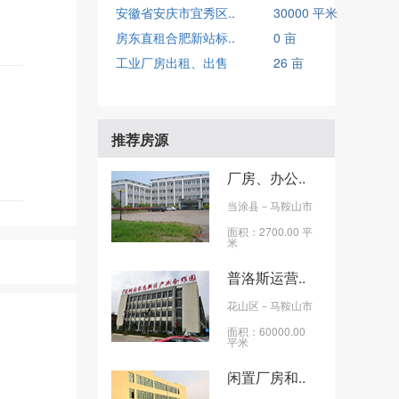
安徽省安庆市宜秀区..
30000 平米
房东直租合肥新站标..
0 亩
工业厂房出租、出售
26 亩
推荐房源
厂房、办公..
当涂县
－马鞍山市
面积：2700.00 平
米
普洛斯运营..
花山区
－马鞍山市
面积：60000.00
平米
闲置厂房和..