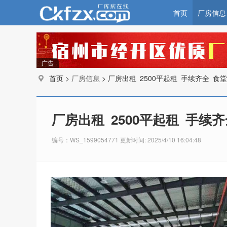
首页
厂房信息
广告
首页 >
厂房信息
> 厂房出租 2500平起租 手续齐全 食
厂房出租 2500平起租 手续
编号：WS_1599054771 更新时间: 2025/4/10 16:04:48