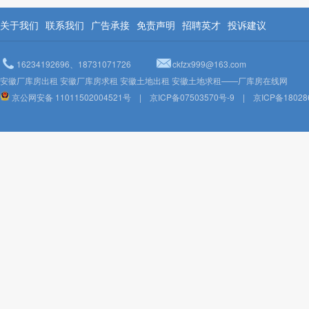
关于我们
联系我们
广告承接
免责声明
招聘英才
投诉建议
16234192696、18731071726
ckfzx999@163.com
安徽厂库房出租 安徽厂库房求租 安徽土地出租 安徽土地求租——厂库房在线网
京公网安备 11011502004521号
|
京ICP备07503570号-9
|
京ICP备18028