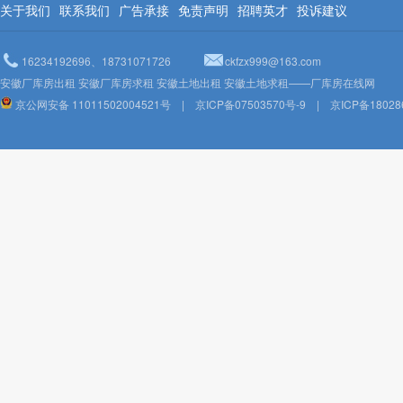
关于我们
联系我们
广告承接
免责声明
招聘英才
投诉建议
16234192696、18731071726
ckfzx999@163.com
安徽厂库房出租 安徽厂库房求租 安徽土地出租 安徽土地求租——厂库房在线网
京公网安备 11011502004521号
|
京ICP备07503570号-9
|
京ICP备18028